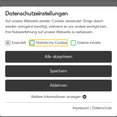
Datenschutzeinstellungen
Auf unserer Webseite werden Cookies verwendet. Einige davon
werden zwingend benötigt, während es uns andere ermöglichen,
Ihre Nutzererfahrung auf unserer Webseite zu verbessern.
Essentiell
Statistische Cookies
Externe Inhalte
Alle akzeptieren
HOME
DATENSCHUTZ
Speichern
Ablehnen
Diese Internet-Datenschutzerklärung beschreibt die Maßnahmen, die
KYOCERA zum Schutz Ihrer personenbezogenen Daten ergreift, wenn
Weitere Informationen anzeigen
diese auf KYOCERA Websites von KYOCERA erfasst werden.
Impressum
|
Datenschutz
Informationen über die Erhebung personenbezogener Daten