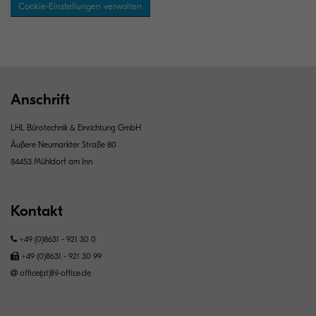
Cookie-Einstellungen verwalten
Anschrift
LHL Bürotechnik & Einrichtung GmbH
Äußere Neumarkter Straße 80
84453 Mühldorf am Inn
Kontakt
+49 (0)8631 - 921 30 0
+49 (0)8631 - 921 30 99
office(at)lhl-office.de